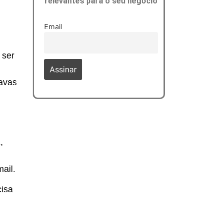
relevantes para o seu negócio
Email
 ser
avas
,
ail.
cisa