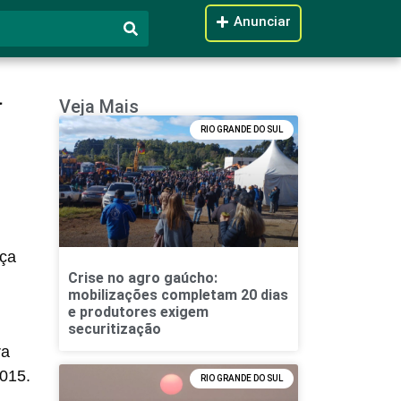
Anunciar
a
Veja Mais
RIO GRANDE DO SUL
nça
Crise no agro gaúcho:
mobilizações completam 20 dias
e produtores exigem
securitização
ra
015.
RIO GRANDE DO SUL