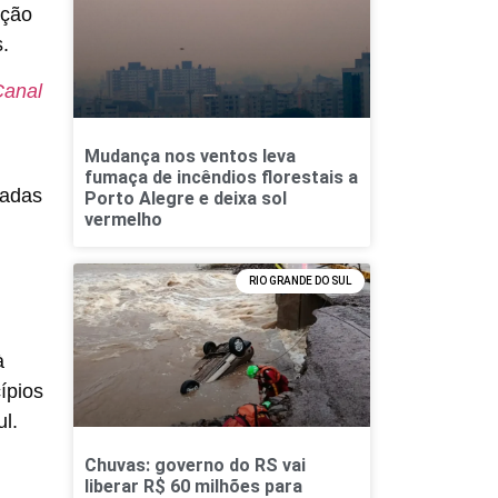
nção
.
Canal
Mudança nos ventos leva
fumaça de incêndios florestais a
zadas
Porto Alegre e deixa sol
vermelho
RIO GRANDE DO SUL
à
ípios
ul.
Chuvas: governo do RS vai
liberar R$ 60 milhões para