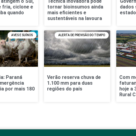
atingem o Sul,
Técnica inovadora pode
Govern
fria, ciclone e
tornar bioinsumos ainda
dados 
iba quando
mais eficientes e
estad
sustentáveis na lavoura
AVES E SUÍNOS
ALERTA DE PREVISÃO DO TEMPO
ia: Paraná
Verão reserva chuva de
Com me
emergência
1.100 mm para duas
fatura
ia por mais 180
regiões do país
hoje a
Rural 