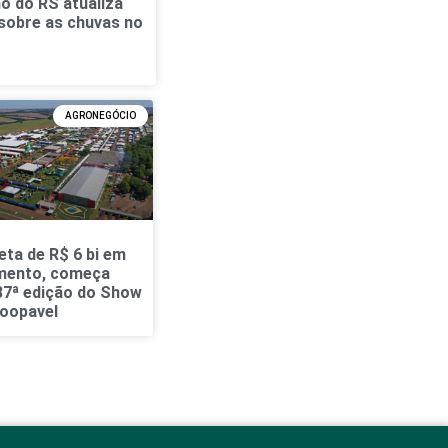
o do RS atualiza
sobre as chuvas no
o
AGRONEGÓCIO
ta de R$ 6 bi em
mento, começa
 37ª edição do Show
Coopavel