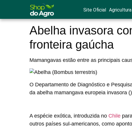
Site Oficial
Agricultura
Abelha invasora co
fronteira gaúcha
Mamangavas estão entre as principais caus
O Departamento de Diagnóstico e Pesquisa 
da abelha mamangava europeia invasora () e
A espécie exótica, introduzida no
Chile
para
outros países sul-americanos, como apont