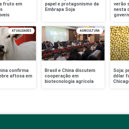
a fruto em
papel e protagonismo da
verão 
s
Embrapa Soja
nesta 
veis
gover
ATUALIDADES
AGRICULTURA
ina confirma
Brasil e China discutem
Soja: p
ebre aftosa em
cooperação em
dólar 
biotecnologia agrícola
Chicag