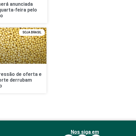
será anunciada
quarta-feira pelo
no
SOJA BRASIL
ressão de oferta e
forte derrubam
o
Nos siga em