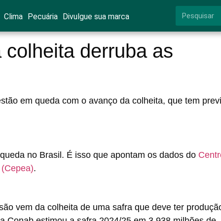
Clima
Pecuária
Divulgue sua marca
 colheita derruba as
estão em queda com o avanço da colheita, que tem prev
queda no Brasil. É isso que apontam os dados do
Centr
 (Cepea)
.
ssão vem da colheita de uma safra que deve ter produçã
, a Conab estimou a safra 2024/25 em 3,938 milhões de