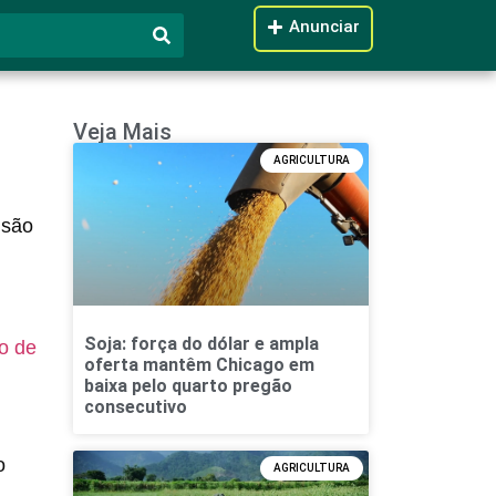
Anunciar
Veja Mais
AGRICULTURA
isão
Soja: força do dólar e ampla
o de
oferta mantêm Chicago em
baixa pelo quarto pregão
consecutivo
o
AGRICULTURA