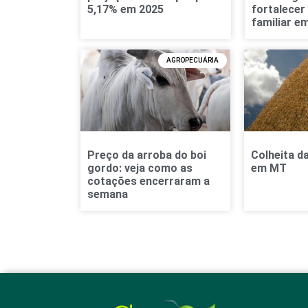
5,17% em 2025
fortalecer
familiar e
AGROPECUÁRIA
Preço da arroba do boi
Colheita d
gordo: veja como as
em MT
cotações encerraram a
semana