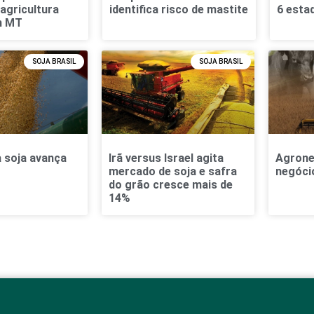
 agricultura
identifica risco de mastite
6 esta
m MT
SOJA BRASIL
SOJA BRASIL
a soja avança
Irã versus Israel agita
Agrone
mercado de soja e safra
negócio
do grão cresce mais de
14%