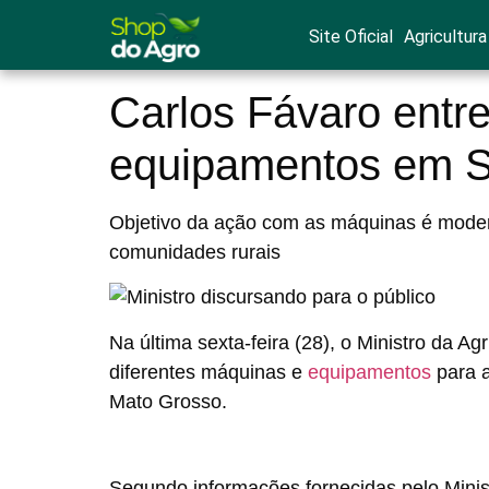
Site Oficial
Agricultura
Carlos Fávaro entr
equipamentos em S
Objetivo da ação com as máquinas é modern
comunidades rurais
Na última sexta-feira (28), o Ministro da Ag
diferentes máquinas e
equipamentos
para 
Mato Grosso.
Segundo informações fornecidas pelo Minist