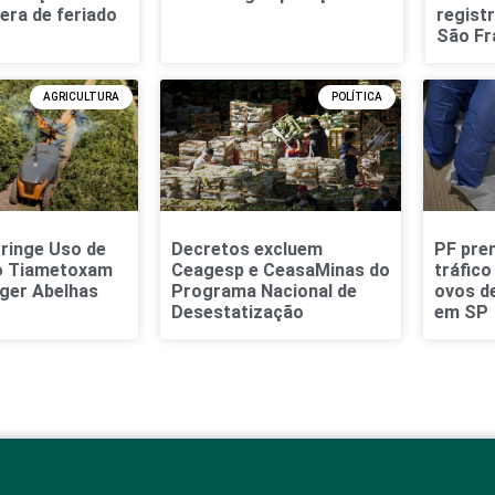
era de feriado
regist
São Fr
AGRICULTURA
POLÍTICA
ringe Uso de
Decretos excluem
PF pre
o Tiametoxam
Ceagesp e CeasaMinas do
tráfico
ger Abelhas
Programa Nacional de
ovos de
Desestatização
em SP