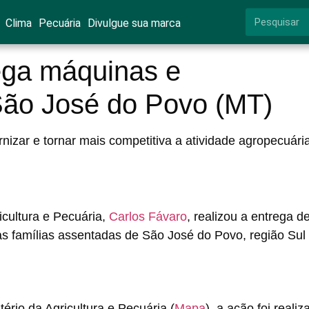
Clima
Pecuária
Divulgue sua marca
ega máquinas e
ão José do Povo (MT)
izar e tornar mais competitiva a atividade agropecuári
ricultura e Pecuária,
Carlos Fávaro
, realizou a entrega d
as famílias assentadas de São José do Povo, região Sul
ério da Agricultura e Pecuária (
Mapa
), a ação foi realiz