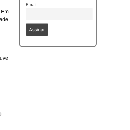
Email
. Em
dade
ouve
o