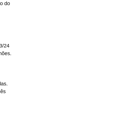
ão do
3/24
hões.
das.
mês