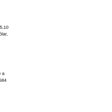
5,10
lar,
e a
5584