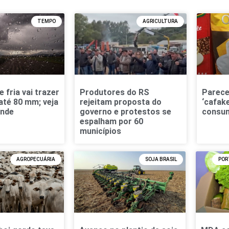
TEMPO
AGRICULTURA
 fria vai trazer
Produtores do RS
Parece
até 80 mm; veja
rejeitam proposta do
‘cafak
onde
governo e protestos se
consum
espalham por 60
municípios
AGROPECUÁRIA
SOJA BRASIL
POR