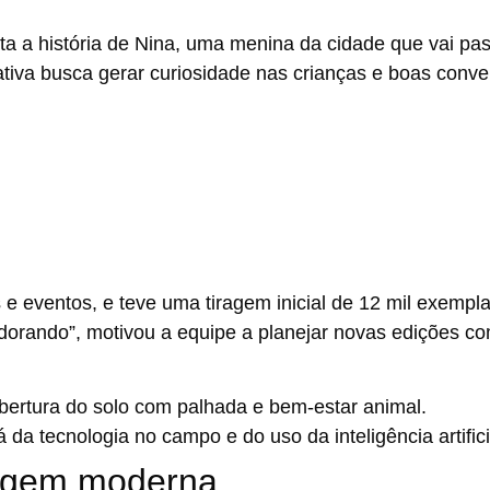
a a história de
Nina
, uma menina da cidade que vai pa
rativa busca gerar curiosidade nas crianças e boas conv
as e eventos, e teve uma tiragem inicial de
12 mil exempl
adorando”, motivou a equipe a planejar novas edições c
bertura do solo com palhada e bem-estar animal.
á da tecnologia no campo e do uso da
inteligência artific
sagem moderna