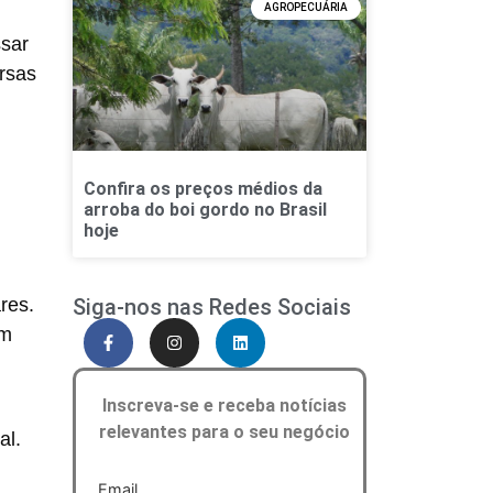
AGROPECUÁRIA
ssar
ersas
Confira os preços médios da
arroba do boi gordo no Brasil
hoje
ares
.
Siga-nos nas Redes Sociais
om
Inscreva-se e receba notícias
relevantes para o seu negócio
ial
.
Email