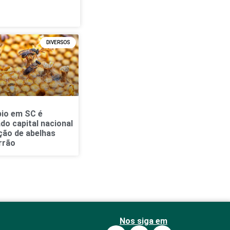
DIVERSOS
pio em SC é
do capital nacional
ção de abelhas
rrão
Nos siga em