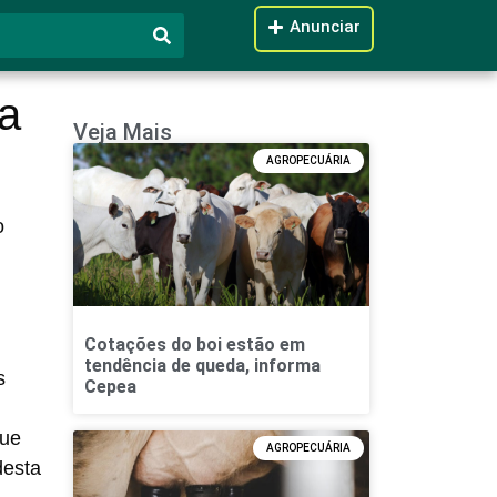
Anunciar
 a
Veja Mais
AGROPECUÁRIA
o
Cotações do boi estão em
tendência de queda, informa
s
Cepea
que
AGROPECUÁRIA
desta