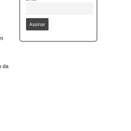
em
m da