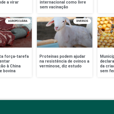
de a virar
internacional como livre
sem vacinação
AGROPECUÁRIA
DIVERSOS
ta força-tarefa
Proteínas podem ajudar
Municí
entar
na resistência de ovinos a
declara
ão à China
verminose, diz estudo
da cria
e bovina
sem fe