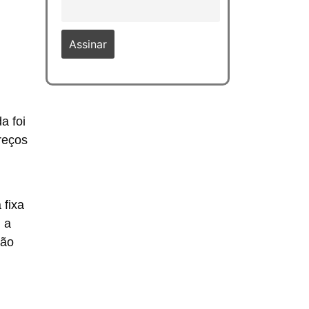
a foi
reços
 fixa
 a
ção