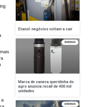
ing
Etanol: negócios voltam a cair
a
DIVERSOS
 mais
ra
m
Marca de caneca queridinha do
agro anuncia recall de 400 mil
unidades
 a
DIVERSOS
rca