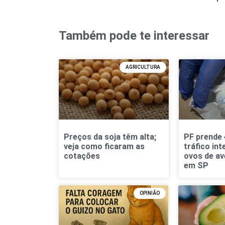
Também pode te interessar
AGRICULTURA
Preços da soja têm alta;
PF prende 
veja como ficaram as
tráfico int
cotações
ovos de av
em SP
OPINIÃO