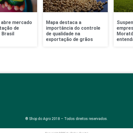
a abre mercado
Mapa destaca a
Suspen
tação de
importância do controle
empres
 Brasil
de qualidade na
Moratór
exportação de grãos
entend
® Shop do Agro 2018 – Todos direitos reservados.