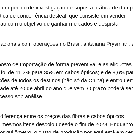
 um pedido de investigação de suposta prática de dump
tica de concorrência desleal, que consiste em vender
ão com o objetivo de ganhar mercados e despistar
inacionais com operações no Brasil: a italiana Prysmian, 
mposto de Importação de forma preventiva, e as
alíquotas
te foi de 11,2% para 35% em cabos ópticos; e de 9,6% pa
ções de todos os destinos (não só da China) e entrou e
idade até 20 de abril do ano que vem. O prazo poderá ser
cesso sob análise.
iferença entre os preços das fibras e cabos ópticos
s mesmos itens descolou desde o fim de 2023. Enquanto
por quilômetro, o custo de produção por aqui está em ce