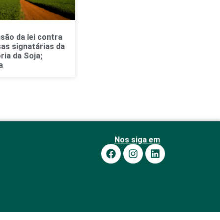
são da lei contra
as signatárias da
ia da Soja;
a
Nos siga em