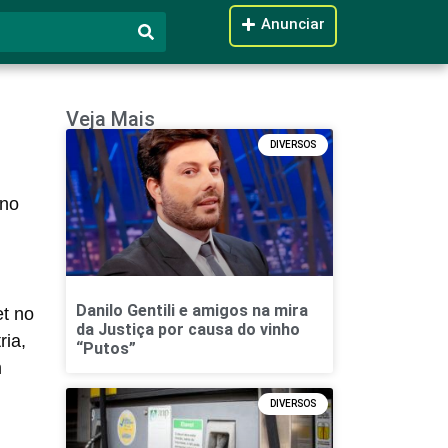
Anunciar
Veja Mais
DIVERSOS
rno
Danilo Gentili e amigos na mira
et no
da Justiça por causa do vinho
ria,
“Putos”
m
DIVERSOS