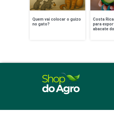
Quem vai colocar o guizo
Costa Ric
no gato?
para expor
abacate do