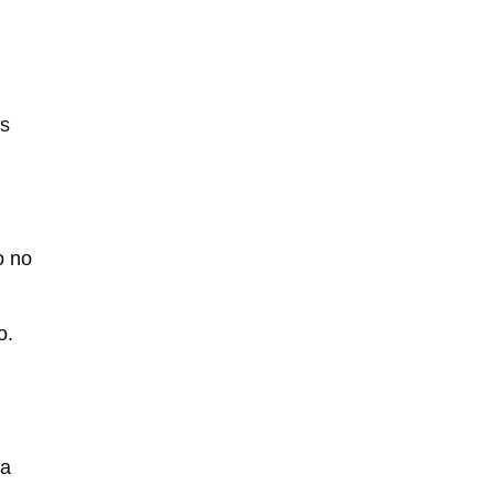
as
o no
o.
da