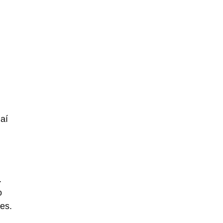
aí
.
o
es.