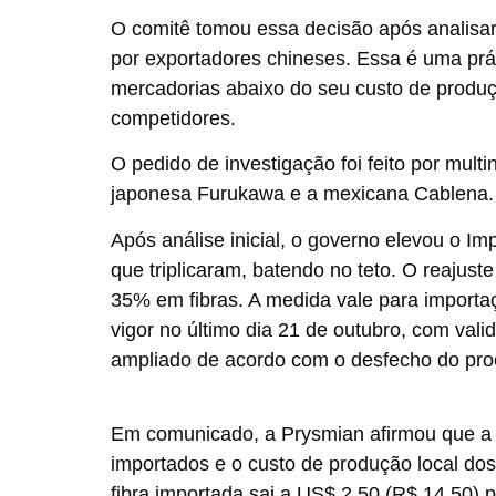
O comitê tomou essa decisão após analisar
por exportadores chineses. Essa é uma prá
mercadorias abaixo do seu custo de produç
competidores.
O pedido de investigação foi feito por mult
japonesa Furukawa e a mexicana Cablena.
Após análise inicial, o governo elevou o I
que triplicaram
, batendo no teto. O reajus
35% em fibras. A medida vale para importa
vigor no último dia 21 de outubro, com val
ampliado de acordo com o desfecho do pro
Em comunicado, a Prysmian afirmou que a d
importados e o custo de produção local do
fibra importada sai a US$ 2,50 (R$ 14,50) 