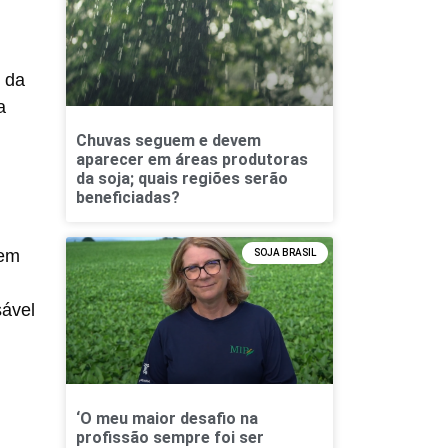
e da
a
Chuvas seguem e devem
aparecer em áreas produtoras
da soja; quais regiões serão
beneficiadas?
 em
SOJA BRASIL
sável
‘O meu maior desafio na
profissão sempre foi ser