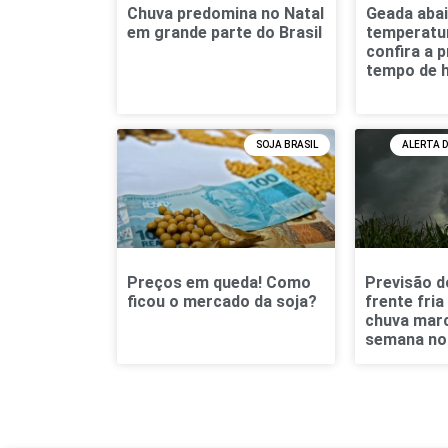
Chuva predomina no Natal
Geada abai
em grande parte do Brasil
temperatur
confira a 
tempo de 
SOJA BRASIL
ALERTA D
Preços em queda! Como
Previsão d
ficou o mercado da soja?
frente fri
chuva marc
semana no 