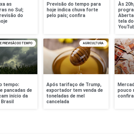
xa as
Previsão do tempo para
Às 20h
as no Sul;
hoje indica chuva forte
progra
previsão do
pelo país; confira
Aberta
hoje
tela do
YouTu
E PREVISÃO DO TEMPO
AGRICULTURA
o tempo:
Após tarifaço de Trump,
Mercad
a e pancadas de
exportador tem venda de
pouco 
am início da
toneladas de mel
confir
Brasil
cancelada