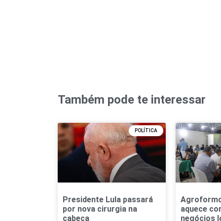
Também pode te interessar
POLÍTICA
Presidente Lula passará
Agroformo
por nova cirurgia na
aquece co
cabeça
negócios l