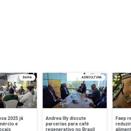
BAHIA
AGRICULTURA
sa 2025 já
Andrea Illy discute
Faep re
mércio e
parcerias para café
reduzi
ocais
regenerativo no Brasil
alimen