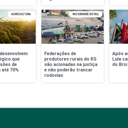
AGRICULTURA
RIO GRANDE DO SUL
 desenvolvem
Federações de
Após a
ógico que
produtores rurais do RS
Lula ca
ssões de
são acionadas na justiça
do Bric
 até 70%
e não poderão trancar
rodovias