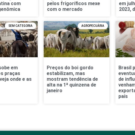
atina com
pelos frigoríficos mexe
em julh
 genômica
com o mercado
2023, 
SEM CATEGORIA
AGROPECUÁRIA
 sobe em
Preços do boi gordo
Brasil 
es praças
estabilizam, mas
eventua
veja onde e as
mostram tendência de
de infl
alta na 1ª quinzena de
venham
janeiro
export
país