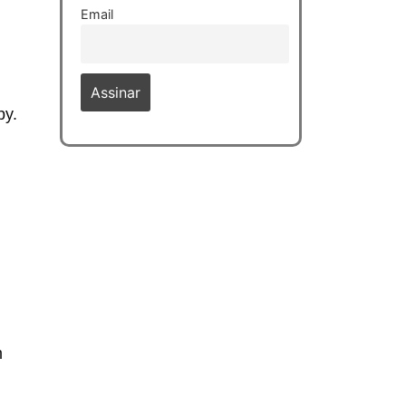
Email
py.
m