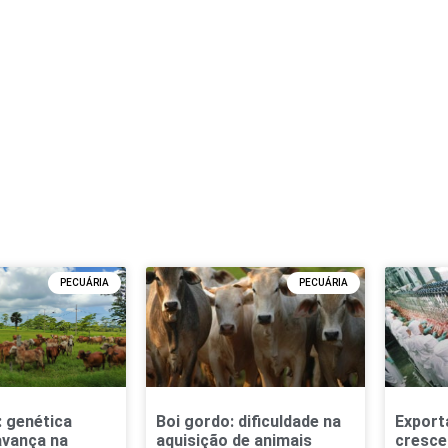
PECUÁRIA
PECUÁRIA
o: genética
Boi gordo: dificuldade na
Export
 avança na
aquisição de animais
cresce