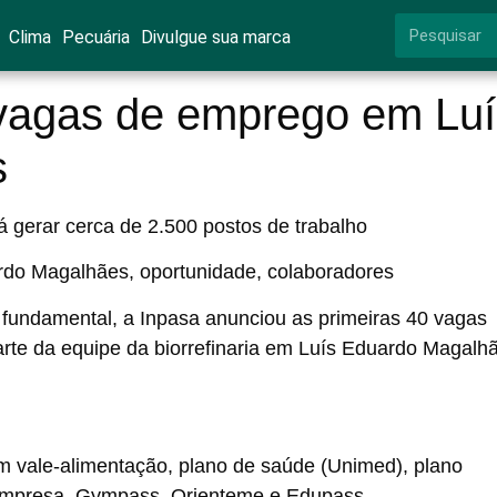
Clima
Pecuária
Divulgue sua marca
 vagas de emprego em Luí
s
 gerar cerca de 2.500 postos de trabalho
fundamental, a Inpasa anunciou as
primeiras 40 vagas
arte da equipe da
biorrefinaria em Luís Eduardo Magalh
m vale-alimentação, plano de saúde (Unimed), plano
a empresa, Gympass, Orienteme e Edupass.