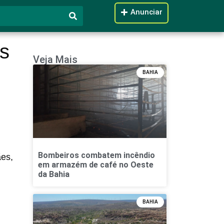
Anunciar
s
Veja Mais
BAHIA
Bombeiros combatem incêndio
ães
,
em armazém de café no Oeste
da Bahia
BAHIA