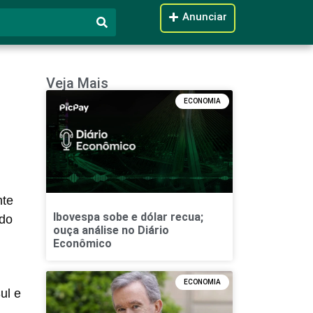
Anunciar
Veja Mais
ECONOMIA
nte
Ibovespa sobe e dólar recua;
 do
ouça análise no Diário
Econômico
ECONOMIA
ul e