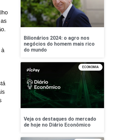
alho
 as
ão.
Bilionários 2024: o agro nos
negócios do homem mais rico
do mundo
 à
ECONOMIA
stá
is
s
Veja os destaques do mercado
de hoje no Diário Econômico