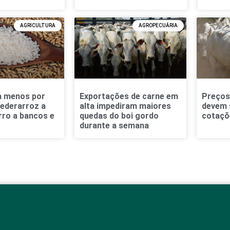
AGRICULTURA
AGROPECUÁRIA
a menos por
Exportações de carne em
Preços
Federarroz a
alta impediram maiores
devem 
rro a bancos e
quedas do boi gordo
cotaçõ
durante a semana