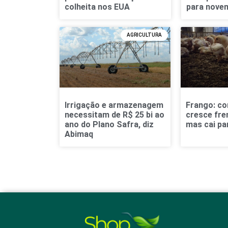
colheita nos EUA
para nove
AGRICULTURA
Irrigação e armazenagem
Frango: co
necessitam de R$ 25 bi ao
cresce fre
ano do Plano Safra, diz
mas cai pa
Abimaq