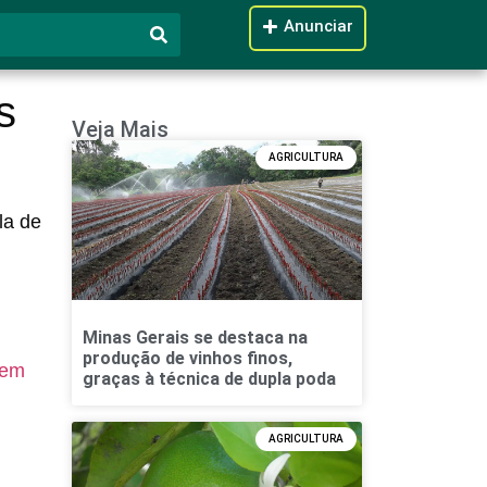
Anunciar
s
Veja Mais
AGRICULTURA
la de
Minas Gerais se destaca na
produção de vinhos finos,
 em
graças à técnica de dupla poda
AGRICULTURA