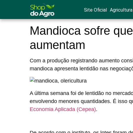
Site Oficial
Agricultura
Mandioca sofre que
aumentam
Com a produção registrando aumento consi
mandioca apresenta lentidão nas negociaç
A última semana foi de lentidão no mercad
envolvendo menores quantidades. É isso 
Economia Aplicada (Cepea)
.
De acordo com o instituto, os lotes foram