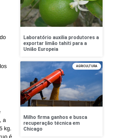
odo
Laboratório auxilia produtores a
exportar limão tahiti para a
União Europeia
dos
AGRICULTURA
e
Milho firma ganhos e busca
, a
recuperação técnica em
5 kg.
Chicago
cuo é