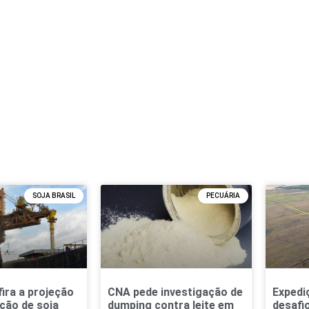
SOJA BRASIL
PECUÁRIA
fira a projeção
CNA pede investigação de
Expediç
ção de soja
dumping contra leite em
desafi