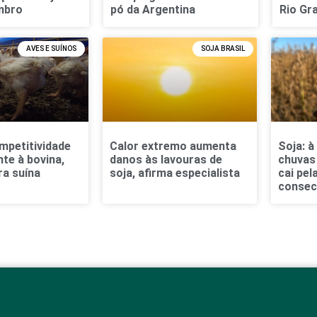
mbro
pó da Argentina
Rio Gr
AVES E SUÍNOS
SOJA BRASIL
mpetitividade
Calor extremo aumenta
Soja: à
nte à bovina,
danos às lavouras de
chuvas
ra suína
soja, afirma especialista
cai pel
consec