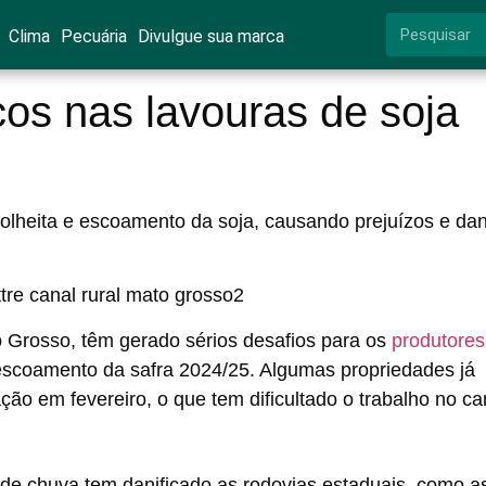
Clima
Pecuária
Divulgue sua marca
cos nas lavouras de soja
colheita e escoamento da soja, causando prejuízos e da
o Grosso, têm gerado sérios desafios para os
produtore
o escoamento da safra 2024/25. Algumas propriedades já
ção em fevereiro, o que tem dificultado o trabalho no c
 de chuva tem danificado as rodovias estaduais, como a