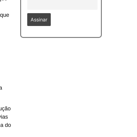
 que
a
dução
vias
da do