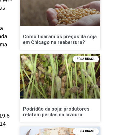
sas
ca
ada
Como ficaram os preços da soja
em Chicago na reabertura?
rma
SOJA BRASIL
Podridão da soja: produtores
relatam perdas na lavoura
19,8
 14
SOJA BRASIL