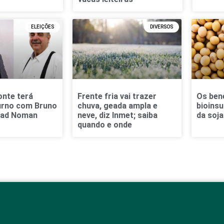
ELEIÇÕES
DIVERSOS
onte terá
Frente fria vai trazer
Os ben
urno com Bruno
chuva, geada ampla e
bioins
Fuad Noman
neve, diz Inmet; saiba
da soja
quando e onde