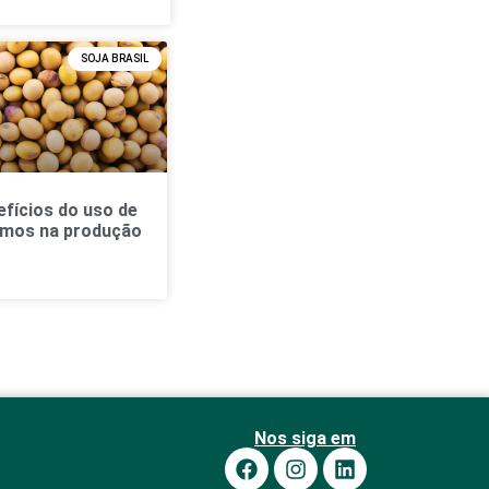
SOJA BRASIL
efícios do uso de
umos na produção
Nos siga em