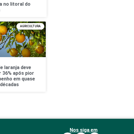
a no litoral do
á
AGRICULTURA
e laranja deve
r 36% após pior
enho em quase
 décadas
Nos siga em