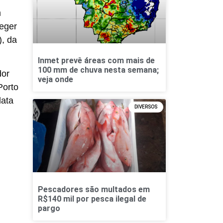
m
leger
), da
Inmet prevê áreas com mais de
100 mm de chuva nesta semana;
dor
veja onde
Porto
data
DIVERSOS
Pescadores são multados em
R$140 mil por pesca ilegal de
pargo