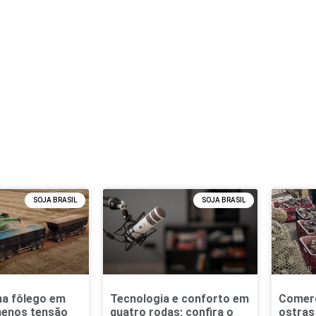
SOJA BRASIL
SOJA BRASIL
ma fôlego em
Tecnologia e conforto em
Comerc
menos tensão
quatro rodas; confira o
ostras