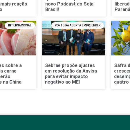
 mais reação
novo Podcast do Soja
liberad
o
Brasil!
Paran
INTERNACIONAL
PORTEIRA ABERTA EMPREENDER
es sobre a
Sebrae propõe ajustes
Safra d
da carne
em resolução da Anvisa
cresce
serão
para evitar impacto
desemp
s na China
negativo ao MEI
quatro