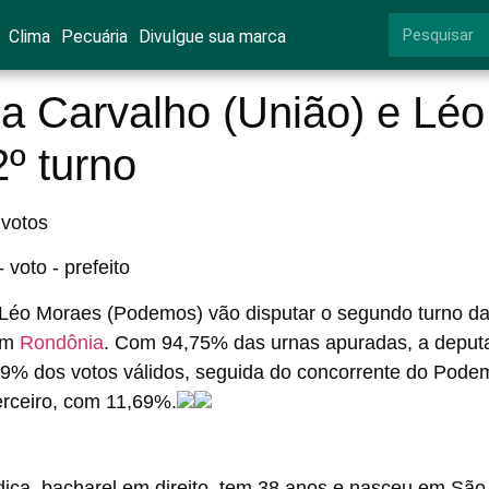
Clima
Pecuária
Divulgue sua marca
na Carvalho (União) e Léo
º turno
 votos
 Léo Moraes (Podemos) vão disputar o segundo turno d
 em
Rondônia
. Com 94,75% das urnas apuradas, a deput
,29% dos votos válidos, seguida do concorrente do Pode
erceiro, com 11,69%.
ica, bacharel em direito, tem 38 anos e nasceu em São