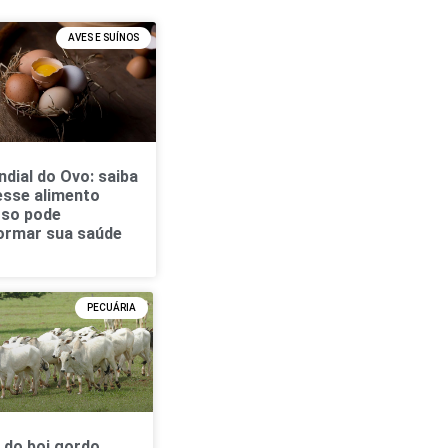
AVES E SUÍNOS
ndial do Ovo: saiba
sse alimento
so pode
ormar sua saúde
PECUÁRIA
 do boi gordo