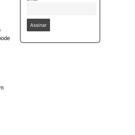
o
pode
em