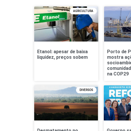
AGRICULTURA
Etanol: apesar de baixa
Porto de 
liquidez, preços sobem
mostra aç
socioambie
comunidad
na COP29
DIVERSOS
Desmatamento no
Governo s