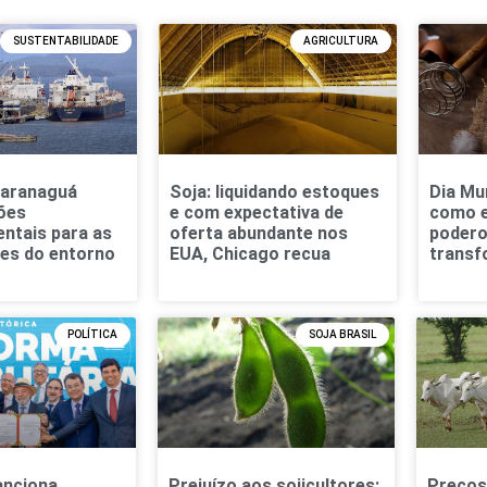
SUSTENTABILIDADE
AGRICULTURA
Paranaguá
Soja: liquidando estoques
Dia Mu
ões
e com expectativa de
como e
ntais para as
oferta abundante nos
podero
es do entorno
EUA, Chicago recua
transf
POLÍTICA
SOJA BRASIL
anciona
Prejuízo aos sojicultores:
Preços