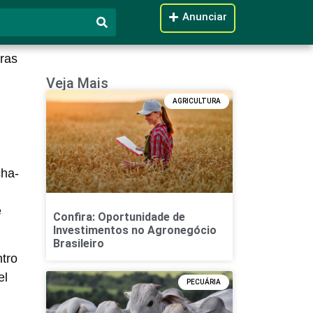
Anunciar
oras
Veja Mais
AGRICULTURA
cha-
e
Confira: Oportunidade de
Investimentos no Agronegócio
Brasileiro
tro
el
PECUÁRIA