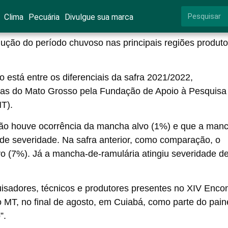
Clima
Pecuária
Divulgue sua marca
dução do período chuvoso nas principais regiões produt
 está entre os diferenciais da safra 2021/2022,
ras
do Mato Grosso pela Fundação de Apoio à Pesquisa
MT).
não houve ocorrência da mancha alvo (1%) e que a man
de severidade. Na safra anterior, como comparação, o
vo (7%). Já a mancha-de-ramulária atingiu severidade d
isadores, técnicos e produtores presentes no XIV Encon
MT, no final de agosto, em Cuiabá, como parte do pain
”.