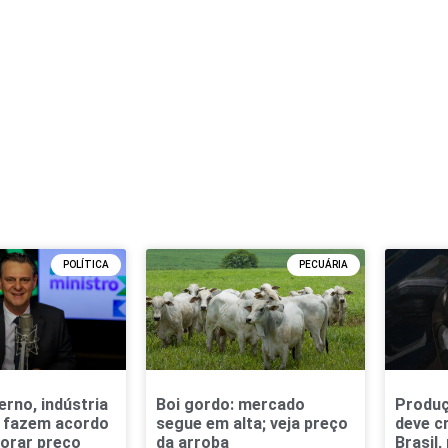
POLÍTICA
PECUÁRIA
erno, indústria
Boi gordo: mercado
Produç
r fazem acordo
segue em alta; veja preço
deve c
orar preço
da arroba
Brasil,