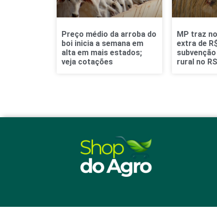
Preço médio da arroba do
MP traz no
boi inicia a semana em
extra de R$
alta em mais estados;
subvenção 
veja cotações
rural no R