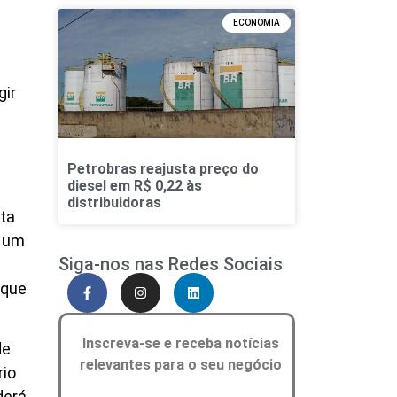
ECONOMIA
gir
Petrobras reajusta preço do
diesel em R$ 0,22 às
distribuidoras
ta
z um
Siga-nos nas Redes Sociais
 que
Inscreva-se e receba notícias
de
relevantes para o seu negócio
rio
derá