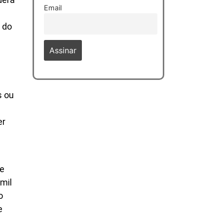
Email
 do
s ou
er
re
mil
o
e