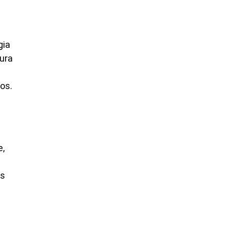
gia
ura
os.
e,
as
e