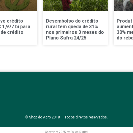
vo crédito
Desembolso do crédito
Produto
 1,977 bi para
rural tem queda de 31%
aument
de crédito
nos primeiros 3 meses do
30% me
S
Plano Safra 24/25
do reb
® Shop do Agro 2018 – Todos direitos reservados.
Copyright 2025 by
Pollos Digital