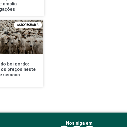
e amplia
igações
AGROPECUÁRIA
do boi gordo:
a os preços neste
de semana
Nos siga em