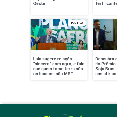
Oeste
fertilizant
POLÍTICA
Lula sugere relação
Descubra 
“sincera” com agro, e fala
do Prêmio
que quem toma terra são
Soja Brasi
os bancos, não MST
assistir ao