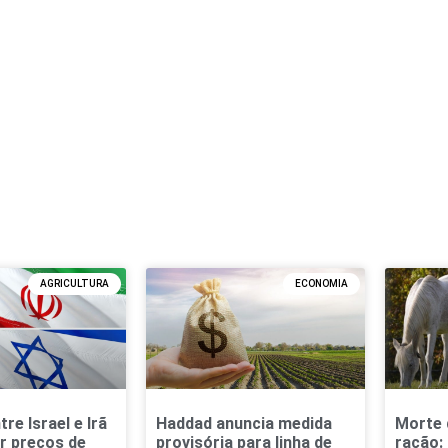
AGRICULTURA
ECONOMIA
tre Israel e Irã
Haddad anuncia medida
Morte 
r preços de
provisória para linha de
ração: