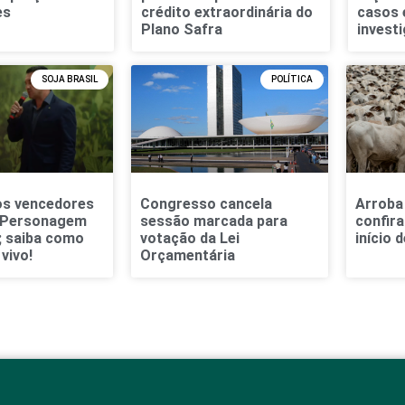
es
crédito extraordinária do
casos 
Plano Safra
invest
SOJA BRASIL
POLÍTICA
os vencedores
Congresso cancela
Arroba 
 Personagem
sessão marcada para
confir
l; saiba como
votação da Lei
início 
 vivo!
Orçamentária