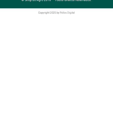
® Shop do Agro 2018 – Todos direitos reservados.
Copyright 2025 by
Pollos Digital