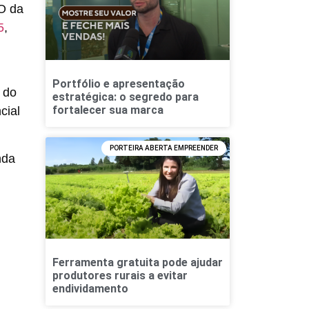
EO da
5
,
Portfólio e apresentação
 do
estratégica: o segredo para
fortalecer sua marca
cial
PORTEIRA ABERTA EMPREENDER
nda
Ferramenta gratuita pode ajudar
produtores rurais a evitar
endividamento