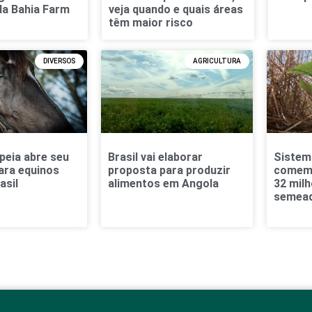
da Bahia Farm
veja quando e quais áreas
têm maior risco
DIVERSOS
AGRICULTURA
peia abre seu
Brasil vai elaborar
Sistema
ara equinos
proposta para produzir
comemo
asil
alimentos em Angola
32 mil
semead