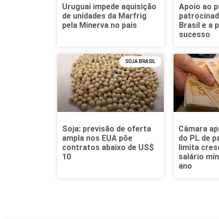
Uruguai impede aquisição
Apoio ao p
de unidades da Marfrig
patrocinad
pela Minerva no país
Brasil e a 
sucesso
SOJA BRASIL
Soja: previsão de oferta
Câmara ap
ampla nos EUA põe
do PL de p
contratos abaixo de US$
limita cre
10
salário mí
ano