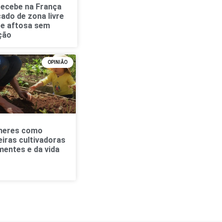
 recebe na França
cado de zona livre
re aftosa sem
ção
OPINIÃO
heres como
iras cultivadoras
mentes e da vida