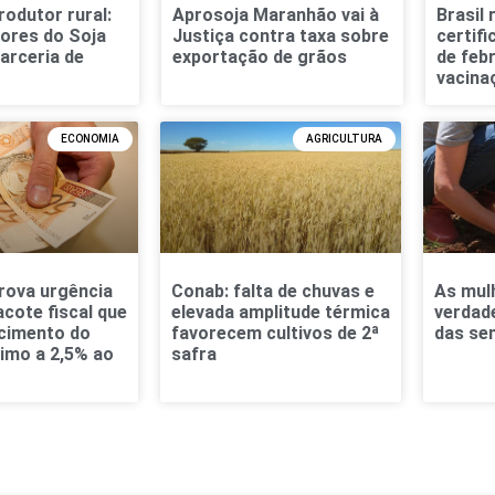
rodutor rural:
Aprosoja Maranhão vai à
Brasil
ores do Soja
Justiça contra taxa sobre
certifi
parceria de
exportação de grãos
de feb
vacina
ECONOMIA
AGRICULTURA
rova urgência
Conab: falta de chuvas e
As mul
acote fiscal que
elevada amplitude térmica
verdade
scimento do
favorecem cultivos de 2ª
das se
nimo a 2,5% ao
safra