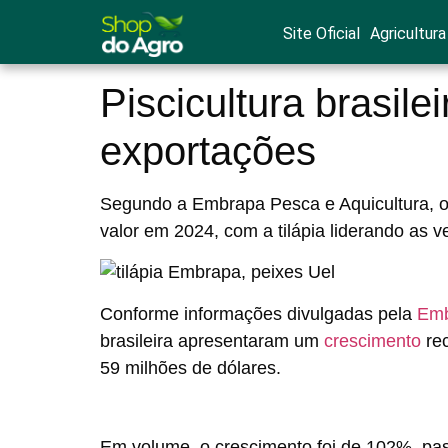
Site Oficial
Agricultura
Piscicultura brasil
exportações
Segundo a Embrapa Pesca e Aquicultura, o 
valor em 2024, com a tilápia liderando as v
Conforme informações divulgadas pela
Emb
brasileira apresentaram um
crescimento
re
59 milhões de dólares.
Em volume, o crescimento foi de 102%, pas