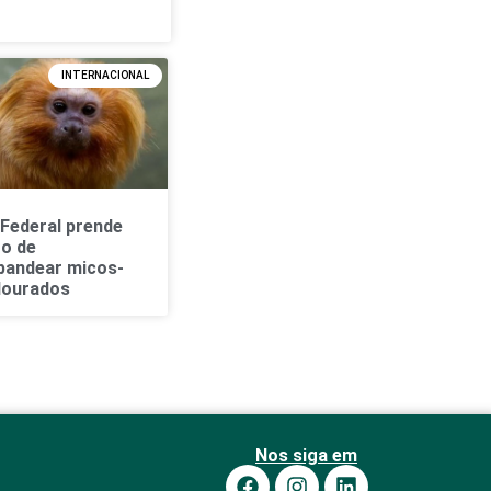
INTERNACIONAL
 Federal prende
to de
bandear micos-
dourados
Nos siga em