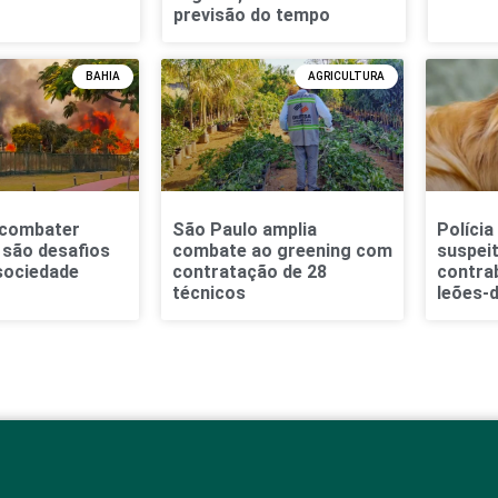
previsão do tempo
BAHIA
AGRICULTURA
 combater
São Paulo amplia
Polícia
são desafios
combate ao greening com
suspei
sociedade
contratação de 28
contra
técnicos
leões-