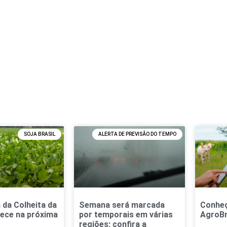
SOJA BRASIL
ALERTA DE PREVISÃO DO TEMPO
 da Colheita da
Semana será marcada
Conheç
ece na próxima
por temporais em várias
AgroBr
regiões; confira a