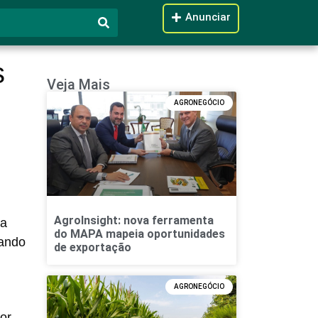
Anunciar
s
Veja Mais
AGRONEGÓCIO
m
AgroInsight: nova ferramenta
ra
do MAPA mapeia oportunidades
çando
de exportação
AGRONEGÓCIO
or