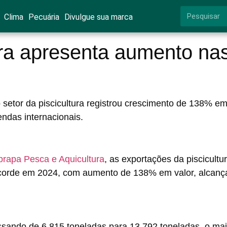
Clima
Pecuária
Divulgue sua marca
eira apresenta aumento na
setor da piscicultura registrou crescimento de 138% e
endas internacionais.
rapa Pesca e Aquicultura
, as exportações da piscicultu
corde em 2024, com aumento de 138% em valor, alcan
sando de 6.815 toneladas para 13.792 toneladas, o mai